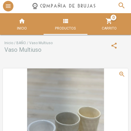
0
INICIO
PRODUCTOS
CARRITO
Inicio
/
BAÑO
/
Vaso Multiuso
Vaso Multiuso