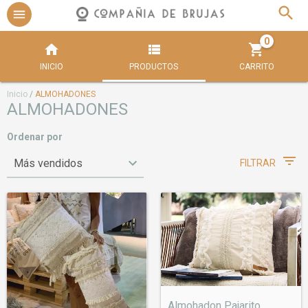
0
INICIO
PRODUCTOS
CARRITO
Inicio
/
ALMOHADONES
ALMOHADONES
Ordenar por
FILTRAR
Almohadon Pajarito