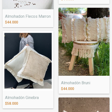
Almohadon Flecos Marron
$44.000
Almohadón Bruni
$44.000
Almohadón Ginebra
$58.000