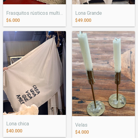
Frasquitos rústicos multiuso
Lona Grande
$6.000
$49.000
Lona chica
Velas
$40.000
$4.000