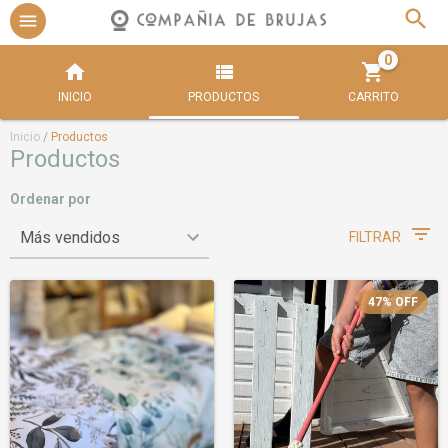
0
INICIO
PRODUCTOS
CARRITO
Inicio
/
Productos
Productos
Ordenar por
FILTRAR
47
%
OFF