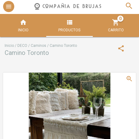
0
INICIO
PRODUCTOS
CARRITO
Inicio
/
DECO
/
Caminos
/
Camino Toronto
Camino Toronto