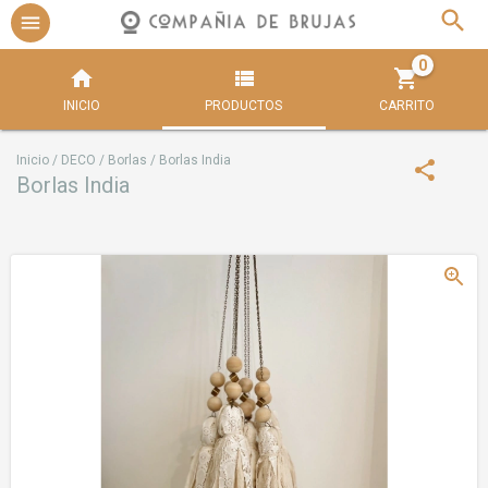
0
INICIO
PRODUCTOS
CARRITO
Inicio
/
DECO
/
Borlas
/
Borlas India
Borlas India