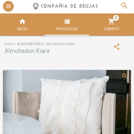
0
INICIO
PRODUCTOS
CARRITO
Inicio
/
ALMOHADONES
/
Almohadon Kiara
Almohadon Kiara